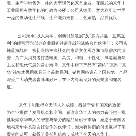
发、生产与销售为一体的大型现代化家具企业。
花园式的京华丰
工业园拥有数字化的行政办公楼
，
公司从德国、意大利引进世界
一流的自动化生产线，生产能力充裕，工艺娴熟，品质优良。
公司秉承“以人为本，创新引领发展”及“多方共赢、互惠互
利”的经营理念创办企业服务并肩作战的战略合作伙伴们；公司实
施蓝海战略，密切跟踪主流社会的家居文化观念和市场需求的演
变，为广大消费者打造唯美、高贵、和谐、个性化、洋溢着自然
主义和现代气息的身心港湾。
京华丰旗下产品有“简约”“京韵”“京
华”纯实木民用家具三个品牌系列。销售网络遍布全国各地，产品
深受广大消费者青眛和好评，在业内有着良好的美誉度和知名
度。
京华丰能取得今天骄人的成绩，得益于党和国家的政策，
为企业提供了发展机会和空间。感谢京华丰人的努力奋斗把一批
批凝聚京华丰人的智慧与辛劳的精品呈献于市场；感恩于全国各
地与京华丰长期友好合作的伙伴们，因为有你们的付出赢得了消
费者的认可，获得了美誉和信赖，成就了今天的京华丰。