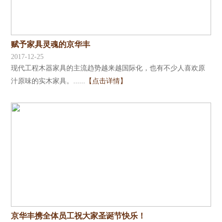
赋予家具灵魂的京华丰
2017-12-25
现代工程木器家具的主流趋势越来越国际化，也有不少人喜欢原
汁原味的实木家具。......
【点击详情】
京华丰携全体员工祝大家圣诞节快乐！