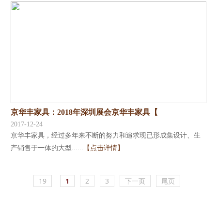
京华丰家具：2018年深圳展会京华丰家具【
2017-12-24
京华丰家具，经过多年来不断的努力和追求现已形成集设计、生
产销售于一体的大型......
【点击详情】
19
1
2
3
下一页
尾页