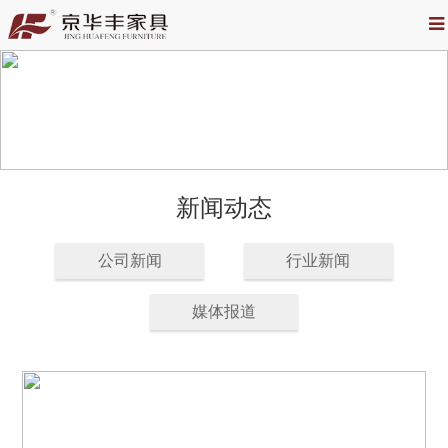
新闻动态
公司新闻
行业新闻
媒体报道